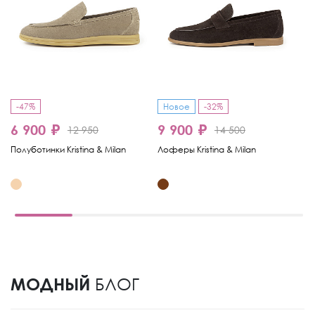
-47%
Новое
-32%
-
6 900 ₽
9 900 ₽
6
12 950
14 500
Полуботинки Kristina & Milan
Лоферы Kristina & Milan
Ло
МОДНЫЙ
БЛОГ