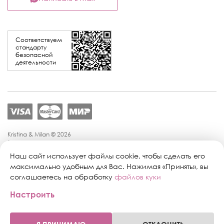
Соответствуем
стандарту
безопасной
деятельности
Kristina & Milan © 2026
Политика конфиденциальности
Согласие на обработку персональных данных
Наш сайт использует файлы cookie, чтобы сделать его
Политика обработки персональных данных
максимально удобным для Вас. Нажимая «Принять», вы
Публичная оферта
соглашаетесь на обработку
файлов куки
Персональные настройки файлов cookie
Настроить
Поддержка сайта:
Промиком