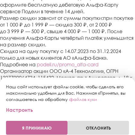
оформите бесплатную дебетовую Альфа-Карту
сервисе Подели в течение 14 дней.
Размер скидки зависит от суммы покупки:при покупке
от 1 000
₽
до 1 999
₽
— скидка 300
₽
, от 2 000
₽
до 3 999
₽
— 500
₽
, свыше 4 000
₽
— 1 000
₽
. После
получения Альфа-Карты четвёртый платёж уменьшится
на размер скидки.
Скидка на одну покупку с 14.07.2023 по 31.12.2024
только для новых клиентов АО «Альфа-Банк».
Подробнее на
podeli.ru/promo_alfa-card
Организатор акции ООО «А-4 Технологии», ОГРН
1227700064734, 115432, Москва, пр-т Андропова, д. 18 к.
3, эт./пом./ком. 9/XIV/1. АО «Альфа-Банк»,
Наш сайт использует файлы cookie, чтобы сделать его
Генеральная лицензия банка России № 1326 от 16
максимально удобным для Вас. Нажимая «Принять», вы
января 2015 г. Скидка предоставляется один раз в
соглашаетесь на обработку
файлов куки
период действия акции с 14.07.2023 по 31.12.2024 при
Настроить
оформлении Альфа-Карты в сервисе «Подели» в
течение 14 дней после покупки клиентам, не
состоящим в договорных отношениях и не имевших
Я ПРИНИМАЮ
ОТКЛОНИТЬ
0
0
ранее договорных отношений с АО «Альфа-Банк».