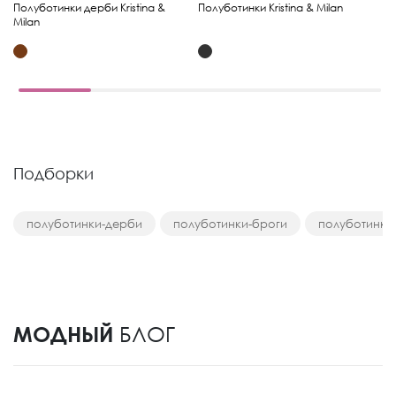
Полуботинки дерби Kristina &
Полуботинки Kristina & Milan
По
Milan
& 
Подборки
полуботинки-дерби
полуботинки-броги
полуботинки
МОДНЫЙ
БЛОГ