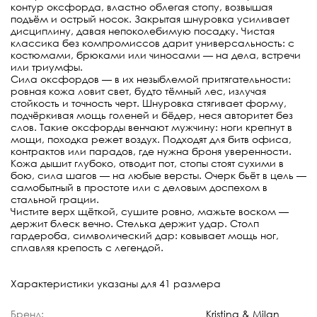
контур оксфорда, властно облегая стопу, возвышая
подъём и острый носок. Закрытая шнуровка усиливает
дисциплину, давая непоколебимую посадку. Чистая
классика без компромиссов дарит универсальность: с
костюмами, брюками или чиносами — на дела, встречи
или триумфы.
Сила оксфордов — в их незыблемой притягательности:
ровная кожа ловит свет, будто тёмный лес, излучая
стойкость и точность черт. Шнуровка стягивает форму,
подчёркивая мощь голеней и бёдер, неся авторитет без
слов. Такие оксфорды венчают мужчину: ноги крепнут в
мощи, походка режет воздух. Подходят для битв офиса,
контрактов или парадов, где нужна броня уверенности.
Кожа дышит глубоко, отводит пот, стопы стоят сухими в
бою, сила шагов — на любые версты. Очерк бьёт в цель —
самобытный в простоте или с деловым доспехом в
стальной грации.
Чистите верх щёткой, сушите ровно, мажьте воском —
держит блеск вечно. Стелька держит удар. Столп
гардероба, символический дар: ковывает мощь ног,
сплавляя крепость с легендой.
Характеристики указаны для 41 размера
Бренд:
Kristina & Milan