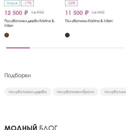
Новое
-17%
-23%
12 500 ₽
11 500 ₽
1
14 990
14 990
Полуботинки дерби Kristina &
Полуботинки Kristina & Milan
По
Milan
& 
Подборки
полуботинки-дерби
полуботинки-броги
полуботинки
МОДНЫЙ
БЛОГ