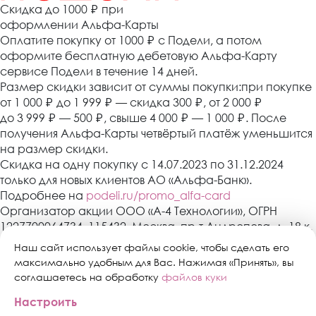
Cкидка до 1000 ₽
при
оформлении Альфа-Карты
Оплатите покупку от 1000
₽
с Подели, а потом
оформите бесплатную дебетовую Альфа-Карту
сервисе Подели в течение 14 дней.
Размер скидки зависит от суммы покупки:при покупке
от 1 000
₽
до 1 999
₽
— скидка 300
₽
, от 2 000
₽
до 3 999
₽
— 500
₽
, свыше 4 000
₽
— 1 000
₽
. После
получения Альфа-Карты четвёртый платёж уменьшится
на размер скидки.
Скидка на одну покупку с 14.07.2023 по 31.12.2024
только для новых клиентов АО «Альфа-Банк».
Подробнее на
podeli.ru/promo_alfa-card
Организатор акции ООО «А-4 Технологии», ОГРН
1227700064734, 115432, Москва, пр-т Андропова, д. 18 к.
3, эт./пом./ком. 9/XIV/1. АО «Альфа-Банк»,
Наш сайт использует файлы cookie, чтобы сделать его
Генеральная лицензия банка России № 1326 от 16
максимально удобным для Вас. Нажимая «Принять», вы
января 2015 г. Скидка предоставляется один раз в
соглашаетесь на обработку
файлов куки
период действия акции с 14.07.2023 по 31.12.2024 при
Настроить
оформлении Альфа-Карты в сервисе «Подели» в