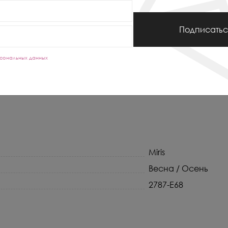
Подписатьс
сональных данных
Miris
Весна / Осень
2787-E68