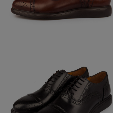
Полуботинки
Ботильоны
Челси