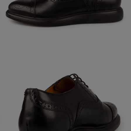
Кроссовки
Мюли
Полусапоги