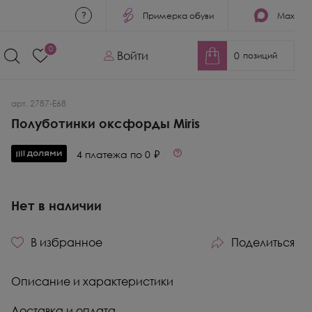
Примерка обуви
Max
0
Войти
0
позиций
арт. 2787-E68
Полуботинки оксфорды Miris
4 платежа по 0 ₽
Нет в наличии
В избранное
Поделиться
Описание и характеристики
Доставка и оплата