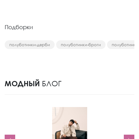
Подборки
полуботинки-дерби
полуботинки-броги
полуботинки
МОДНЫЙ
БЛОГ