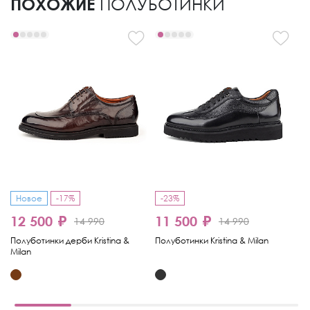
ПОХОЖИЕ
ПОЛУБОТИНКИ
Новое
-17%
-23%
12 500 ₽
11 500 ₽
1
14 990
14 990
Полуботинки дерби Kristina &
Полуботинки Kristina & Milan
По
Milan
& 