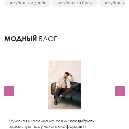
полуботинки-дерби
полуботинки-броги
полуботинки
МОДНЫЙ
БЛОГ
Мужская классика на осень: как выбрать
идеальную пару челси, оксфордов и