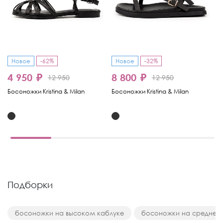
Новое
-62%
Новое
-32%
4 950 ₽
8 800 ₽
8
12 950
12 950
Босоножки Kristina & Milan
Босоножки Kristina & Milan
Бо
Подборки
босоножки на высоком каблуке
босоножки на среднем