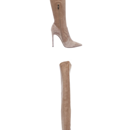
Кроссовки
Мюли
Полусапоги