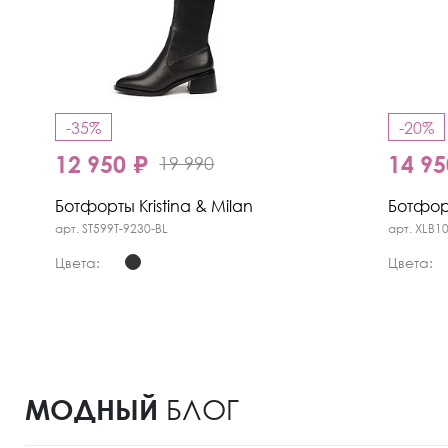
-35%
-20%
12 950 ₽
14 95
19 990
Ботфорты Kristina & Milan
Ботфорт
арт. ST599T-9230-BL
арт. XLB1
Цвета:
Цвета:
МОДНЫЙ
БЛОГ