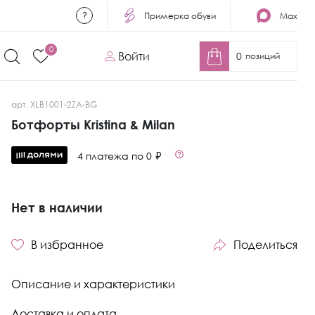
Примерка обуви
Max
0
Войти
0
позиций
арт. XLB1001-2ZA-BG
Ботфорты Kristina & Milan
4 платежа по 0 ₽
Нет в наличии
В избранное
Поделиться
Описание и характеристики
Доставка и оплата