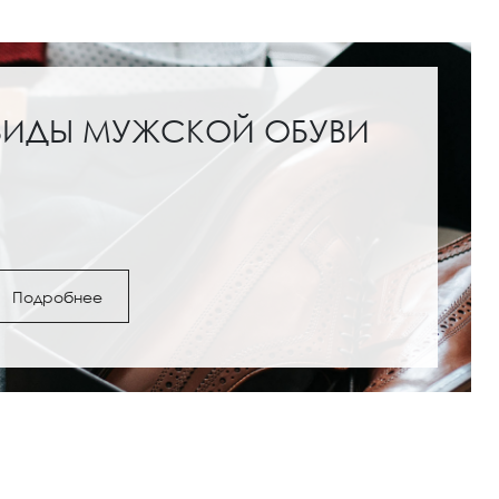
ВИДЫ МУЖСКОЙ ОБУВИ
Подробнее
ги и полусапожки: с
Обувь под женские шо
как выбрать