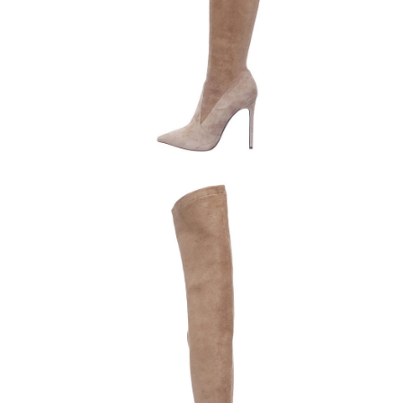
Полуботинки
Ботильоны
Челси