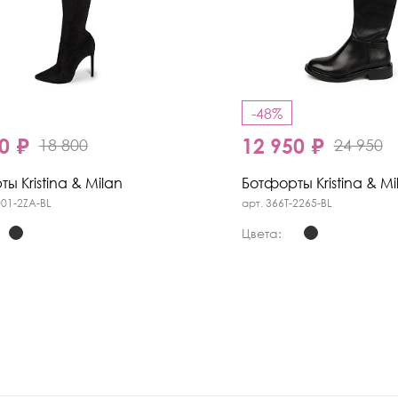
-48%
0 ₽
12 950 ₽
18 800
24 950
ы Kristina & Milan
Ботфорты Kristina & Mi
001-2ZA-BL
арт. 366T-2265-BL
Цвета: