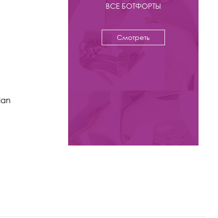
ВСЕ БОТФОРТЫ
Смотреть
-57%
12 500 ₽
28 800
lan
Ботфорты Kristina & Milan
арт. 393T-2228-BL
Цвета: