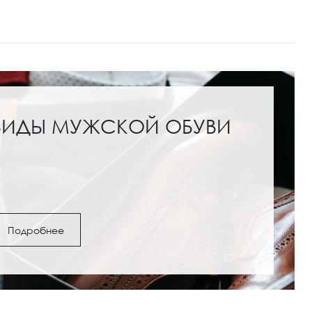
ВИДЫ МУЖСКОЙ ОБУВИ
Подробнее
ги и полусапожки: с
Обувь под женские шо
как выбрать