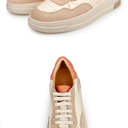
Кроссовки
Мюли
Полусапоги