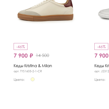
-46%
-46%
7 900 ₽
7 900
14 500
Кеды Kristina & Milan
Кеды Kri
арт. TYS1605-2-1-CR
арт. J231
Цвета:
Цвета: