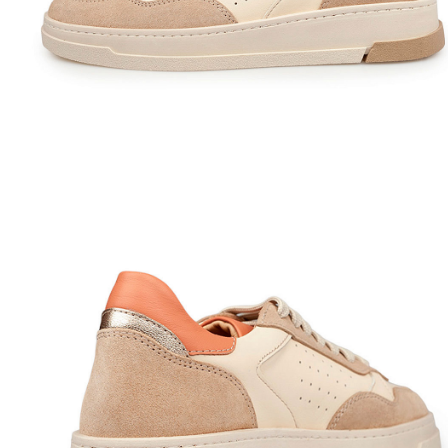
Полуботинки
Ботильоны
Челси