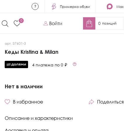
Примерка обуви
Max
0
Войти
0
позиций
арт. 37601-3
Кеды Kristina & Milan
4 платежа по 0 ₽
Нет в наличии
В избранное
Поделиться
Описание и характеристики
Доставка и оплата