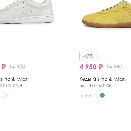
-67%
 ₽
4 950 ₽
14 500
14 990
stina & Milan
Кеды Kristina & Milan
203-603-2-WH
арт. 41664-649-GN
Цвета: