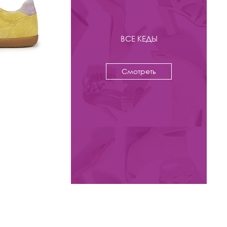
ВСЕ КЕДЫ
Смотреть
-46%
7 900 ₽
14 500
Кеды Kristina & Milan
арт. J231203-603-5-BR
Цвета: