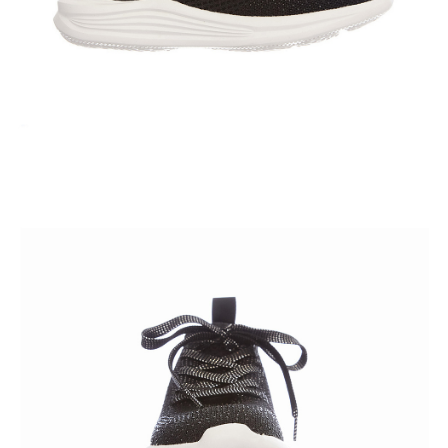
Кроссовки
Мюли
Полусапоги