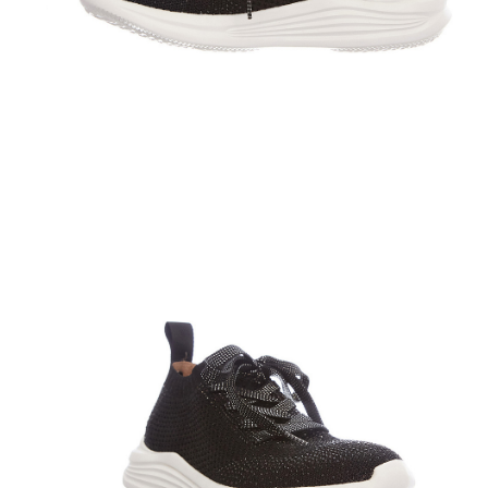
Полуботинки
Ботильоны
Челси