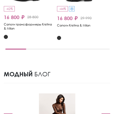
-42%
-44%
-
16 800 ₽
1
28 800
16 800 ₽
29 990
Сапоги трансформеры Kristina
Са
Сапоги Kristina & Milan
& Milan
МОДНЫЙ
БЛОГ