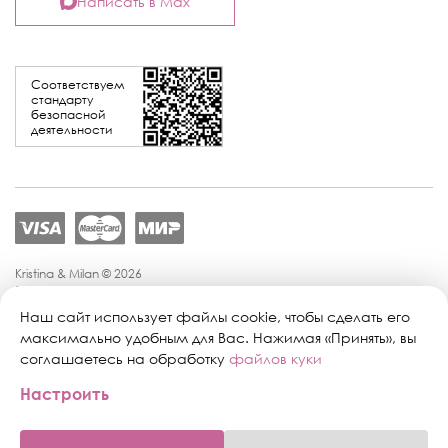
Написать в Max
Соответствуем
стандарту
безопасной
деятельности
Kristina & Milan © 2026
Политика конфиденциальности
Согласие на обработку персональных данных
Наш сайт использует файлы cookie, чтобы сделать его
Политика обработки персональных данных
максимально удобным для Вас. Нажимая «Принять», вы
Публичная оферта
соглашаетесь на обработку
файлов куки
Персональные настройки файлов cookie
Настроить
Поддержка сайта:
Промиком