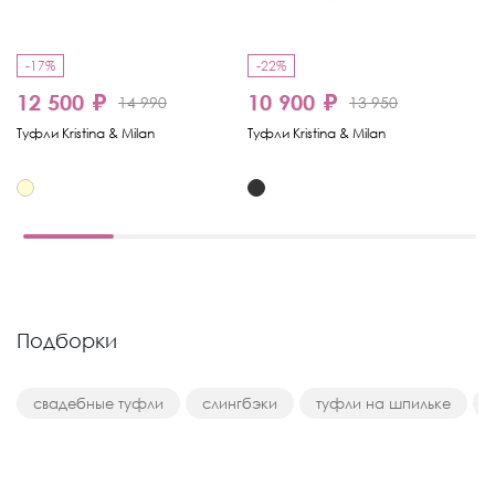
-17%
-22%
12 500 ₽
10 900 ₽
1
14 990
13 950
Туфли Kristina & Milan
Туфли Kristina & Milan
Ту
Подборки
свадебные туфли
слингбэки
туфли на шпильке