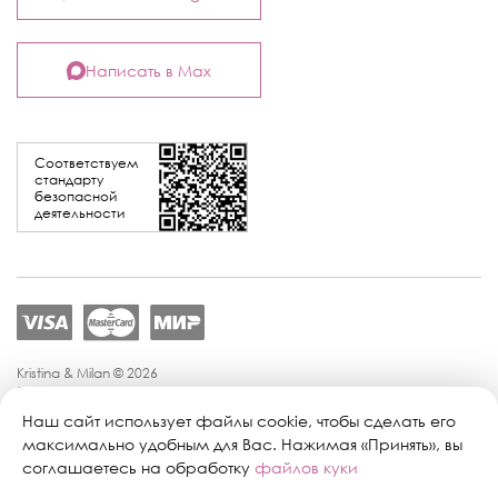
Написать в Max
Соответствуем
стандарту
безопасной
деятельности
Kristina & Milan © 2026
Политика конфиденциальности
Согласие на обработку персональных данных
Наш сайт использует файлы cookie, чтобы сделать его
Политика обработки персональных данных
максимально удобным для Вас. Нажимая «Принять», вы
Публичная оферта
соглашаетесь на обработку
файлов куки
Персональные настройки файлов cookie