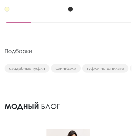
Подборки
свадебные туфли
слингбэки
туфли на шпильке
МОДНЫЙ
БЛОГ