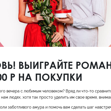
Кроссовки
Мюли
Полусапоги
Ь! ВЫИГРАЙТЕ РОМА
00 Р НА ПОКУПКИ
го вечера с любимым человеком? Вряд ли что-то сравнитьс
 нам людях, хотя так просто уделить им свое время, внима
ли заботливого амура и помочь вам сделать шаг навстречу