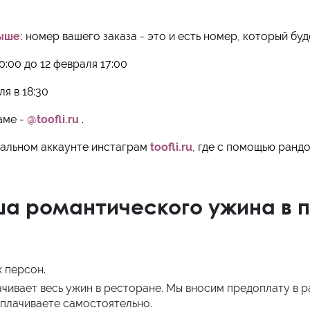
ыше:
номер вашего заказа - это и есть номер, который бу
0:00 до 12 февраля 17:00
я в 18:30
аме -
@toofli.ru
.
альном аккаунте инстаграм
toofli.ru
, где с помощью ранд
ша романтического ужина в
х персон.
плачивает весь ужин в ресторане. Мы вносим предоплату в 
оплачиваете самостоятельно.