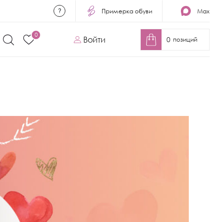
Примерка обуви
Max
0
Войти
0
позиций