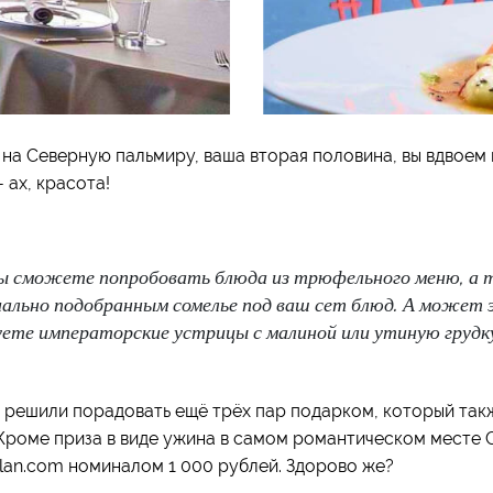
д на Северную пальмиру, ваша вторая половина, вы вдвое
 ах, красота!
ы сможете попробовать блюда из трюфельного меню, а 
иально подобранным сомелье под ваш сет блюд. А может 
уете императорские устрицы с малиной или утиную грудк
 решили порадовать ещё трёх пар подарком, который так
Кроме приза в виде ужина в самом романтическом месте 
milan.com номиналом 1 000 рублей. Здорово же?