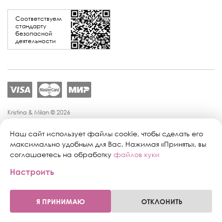
Соответствуем
стандарту
безопасной
деятельности
Kristina & Milan © 2026
Политика конфиденциальности
Согласие на обработку персональных данных
Наш сайт использует файлы cookie, чтобы сделать его
Политика обработки персональных данных
максимально удобным для Вас. Нажимая «Принять», вы
Публичная оферта
соглашаетесь на обработку
файлов куки
Персональные настройки файлов cookie
Настроить
Поддержка сайта:
Промиком
Я ПРИНИМАЮ
ОТКЛОНИТЬ
0
0
Главная
Профиль
Каталог
Корзина
Магазины
Избранное