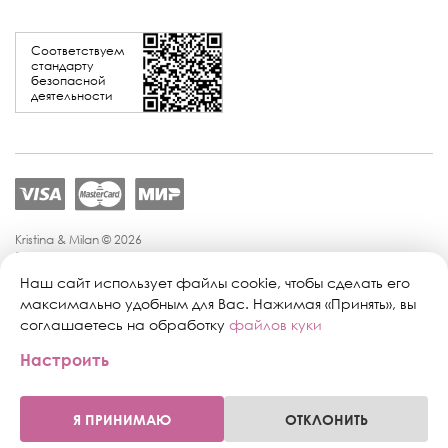
Соответствуем
стандарту
безопасной
деятельности
Kristina & Milan © 2026
Политика конфиденциальности
Согласие на обработку персональных данных
Наш сайт использует файлы cookie, чтобы сделать его
Политика обработки персональных данных
максимально удобным для Вас. Нажимая «Принять», вы
Публичная оферта
соглашаетесь на обработку
файлов куки
Персональные настройки файлов cookie
Настроить
Поддержка сайта:
Промиком
Я ПРИНИМАЮ
ОТКЛОНИТЬ
0
0