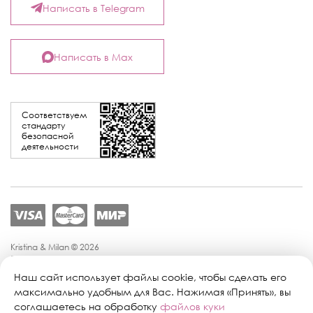
Написать в Telegram
Написать в Max
Соответствуем
стандарту
безопасной
деятельности
Kristina & Milan © 2026
Политика конфиденциальности
Согласие на обработку персональных данных
Наш сайт использует файлы cookie, чтобы сделать его
Политика обработки персональных данных
максимально удобным для Вас. Нажимая «Принять», вы
Публичная оферта
соглашаетесь на обработку
файлов куки
Персональные настройки файлов cookie