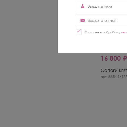
Согласен на обработку
пер
-44%
16 800 
Сапоги Krist
арт. 885H-1613