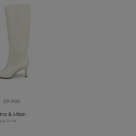
₽
29 900
ina & Milan
606-3-WH