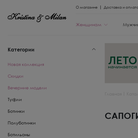
О магазине
Доставка и оплат
Женщинам
Мужчи
Категории
КАТЕГОРИИ
КАТЕГОРИИ
Новая коллекция
Весь каталог
Весь каталог
Скидки
Новая коллекци
Новая коллекци
Вечерние модели
Главная
Ката
Скидки
Скидки
Туфли
Вечерние моде
Вечерние моде
Ботинки
САПОГ
Полуботинки
Туфли
Ботинки
Ботильоны
Ботинки
Полуботинки