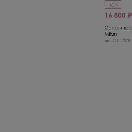
-42%
16 800 
Сапоги тра
Milan
арт. 528-1707R-