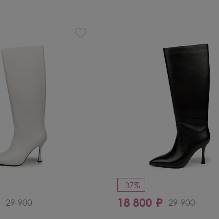
Кроссовки
Мюли
Полусапоги
-37%
₽
18 800 ₽
29 900
29 900