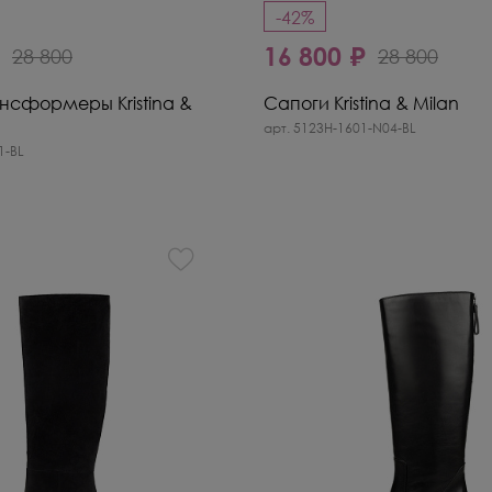
-42%
₽
16 800 ₽
28 800
28 800
нсформеры Kristina &
Сапоги Kristina & Milan
арт. 5123H-1601-N04-BL
1-BL