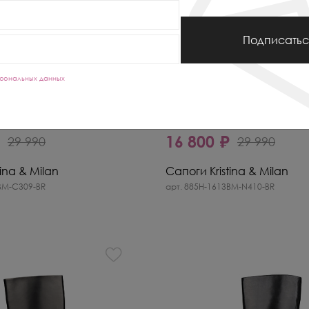
Подписатьс
сональных данных
-44%
₽
16 800 ₽
29 990
29 990
ina & Milan
Сапоги Kristina & Milan
BM-C309-BR
арт. 885H-1613BM-N410-BR