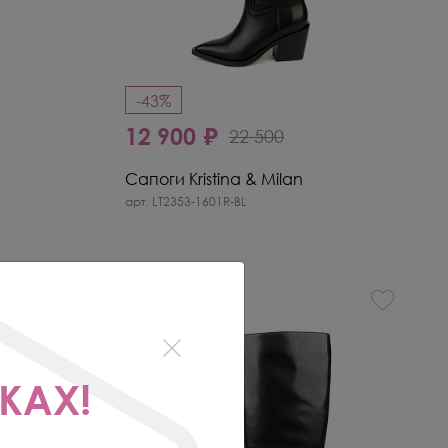
-43%
12 900 ₽
22 500
Сапоги Kristina & Milan
арт. LT2353-1601R-BL
КАХ!