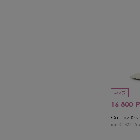
-44%
16 800 
Сапоги Krist
арт. G2427-251