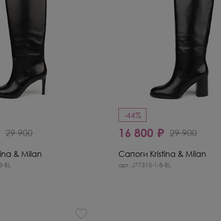
-44%
₽
16 800 ₽
29 900
29 900
ina & Milan
Сапоги Kristina & Milan
3-BL
арт. J77315-1-8-BL