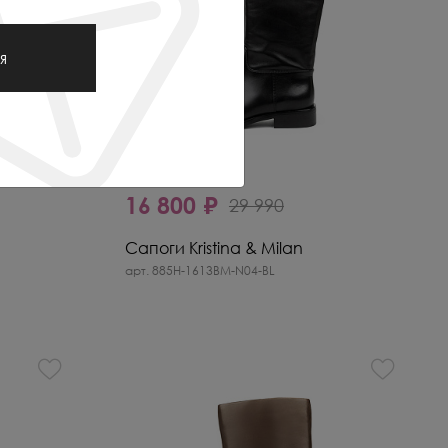
я
-44%
16 800 ₽
29 990
Сапоги Kristina & Milan
арт. 885H-1613BM-N04-BL