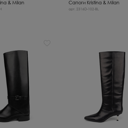
ina & Milan
Сапоги Kristina & Milan
H
арт. 2316D-102-BL