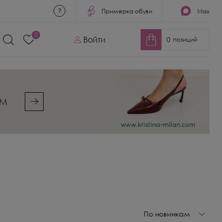
Примерка обуви
Max
0
Войти
0
позиций
&M
По новинкам