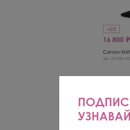
-42%
16 800 
Сапоги Krist
арт. 25125H-160
ПОДПИС
УЗНАВАЙ