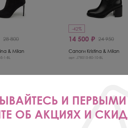
-42%
₽
14 500 ₽
28 800
24 950
ina & Milan
Сапоги Kristina & Milan
5-1-BL
арт. J78515-80-10-BL
ЫВАЙТЕСЬ И ПЕРВЫМИ
ТЕ ОБ АКЦИЯХ И СКИД