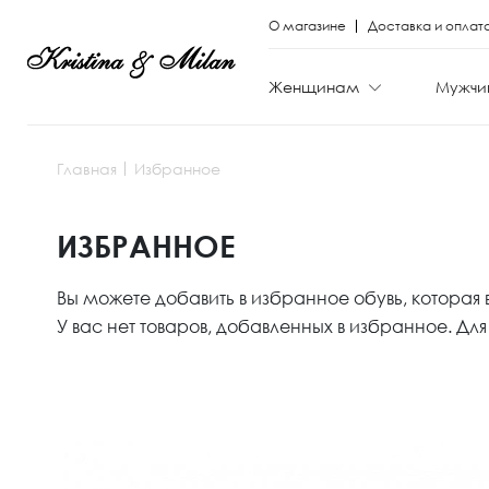
О магазине
Доставка и оплат
Женщинам
Мужчи
Главная
Избранное
КАТЕГОРИИ
КАТЕГОРИИ
ИЗБРАННОЕ
Весь каталог
Весь каталог
Вы можете добавить в избранное обувь, которая 
Новая коллекци
Новая коллекци
У вас нет товаров, добавленных в избранное. Д
Скидки
Скидки
Вечерние моде
Вечерние моде
Туфли
Ботинки
Ботинки
Полуботинки