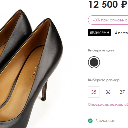
Кроссовки
Мюли
Полусапоги