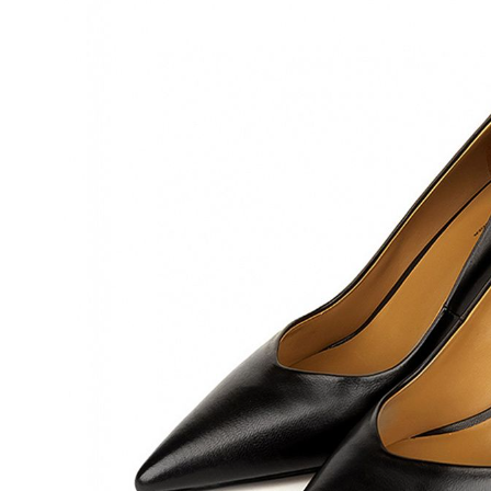
Полуботинки
Ботильоны
Челси