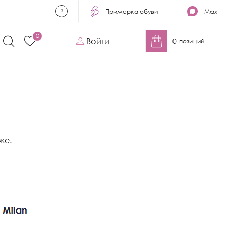
Примерка обуви
Max
0
Войти
0
позиций
же.