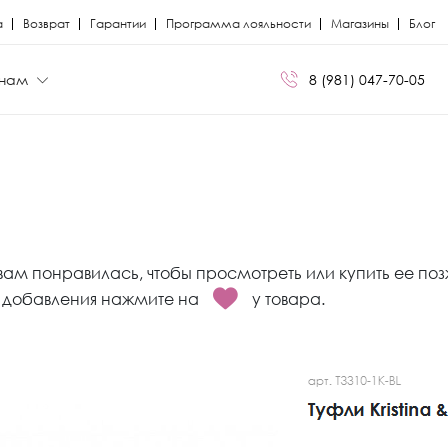
а
Возврат
Гарантии
Программа лояльности
Магазины
Блог
нам
8 (981) 047-70-05
БРЕНДЫ
БРЕНДЫ
Сапоги
Кроссовки
Miris
Miris
вам понравилась, чтобы просмотреть или купить ее поз
я
я
Ботфорты
Кеды
Kristina Milan
Kristina Milan
ля добавления нажмите на
у товара.
Лоферы
Лоферы
ли
ли
Балетки
Мокасины
Босоножки
Челси
Кеды
Сандалии