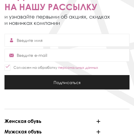
НА НАШУ РАССЫЛКУ
и узнавайте первыми об акциях,
скидках
и новинках компании
Согласен на обработку
персональных данных
Подписаться
Женская обувь
Мужская обувь