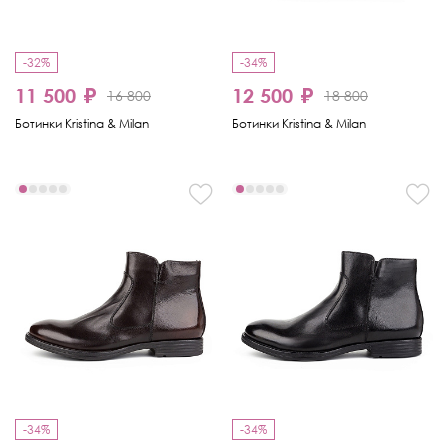
-32%
-34%
11 500 ₽
12 500 ₽
16 800
18 800
Ботинки Kristina & Milan
Ботинки Kristina & Milan
-34%
-34%