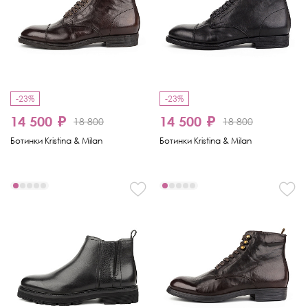
-23%
-23%
14 500 ₽
14 500 ₽
18 800
18 800
Ботинки Kristina & Milan
Ботинки Kristina & Milan