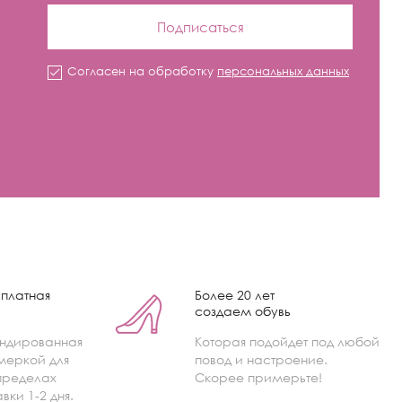
Подписаться
Согласен на обработку
персональных данных
платная
Более 20 лет
создаем обувь
ендированная
Которая подойдет под любой
меркой для
повод и настроение.
пределах
Скорее примерьте!
вки 1-2 дня.