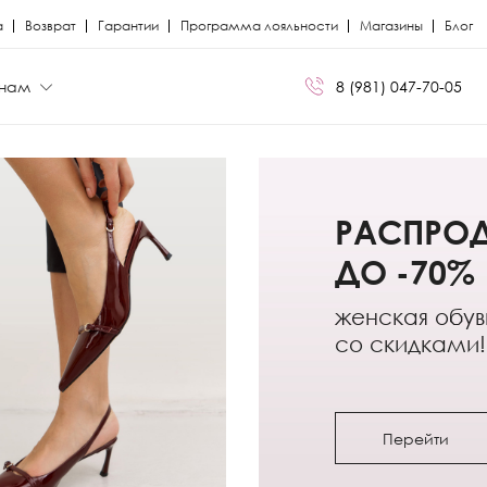
а
Возврат
Гарантии
Программа лояльности
Магазины
Блог
нам
8 (981) 047-70-05
БРЕНДЫ
БРЕНДЫ
РАСПРО
Сапоги
Кроссовки
Miris
Miris
ДО -70%
я
я
Ботфорты
Кеды
Kristina Milan
Kristina Milan
женская обув
со скидками!
Лоферы
Лоферы
ли
ли
Балетки
Мокасины
Босоножки
Челси
Перейти
Кеды
Сандалии