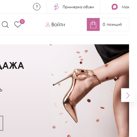
Примерка обуви
Max
0
Войти
0
позиций
ДАЖА
ь