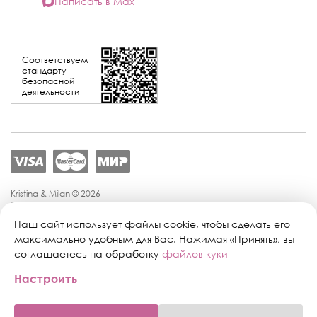
Написать в Max
Соответствуем
стандарту
безопасной
деятельности
Kristina & Milan © 2026
Политика конфиденциальности
Согласие на обработку персональных данных
Наш сайт использует файлы cookie, чтобы сделать его
Политика обработки персональных данных
максимально удобным для Вас. Нажимая «Принять», вы
Публичная оферта
соглашаетесь на обработку
файлов куки
Персональные настройки файлов cookie
Настроить
Поддержка сайта:
Промиком