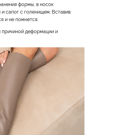
ранения формы, в носок
 и сапог с голенищем. Вставив
я и не помнется.
я причиной деформации и