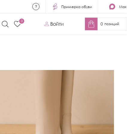
Примерка обуви
Max
0
Войти
0
позиций