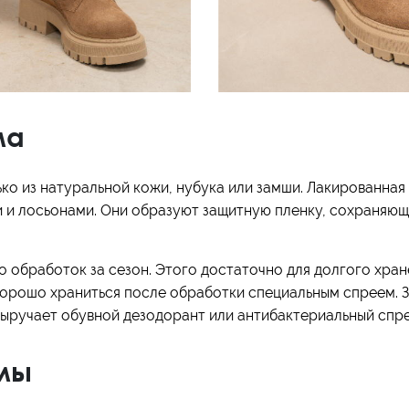
ма
лько из натуральной кожи, нубука или замши. Лакированная
 и лосьонами. Они образуют защитную пленку, сохраняю
 обработок за сезон. Этого достаточно для долгого хран
орошо храниться после обработки специальным спреем. З
 Выручает обувной дезодорант или антибактериальный спре
мы