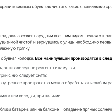
хранить зимнюю обувь, как чистить, какие специальные с
 радовала хозяев нарядным внешним видом, нельзя отправл
вь зимой чистой и вернувшись с улицы необходимо первы
 влажную тряпку.
 обувная колодка.
Все манипуляции производятся в сле
ь, антигололедные реагенты и камушки;
рки с них следует снять;
, внутреннее пространство можно обрабатывать слабым р
умага или колодки, при наличии.
вблизи батареи, или на балконе. Попадание прямых солнеч