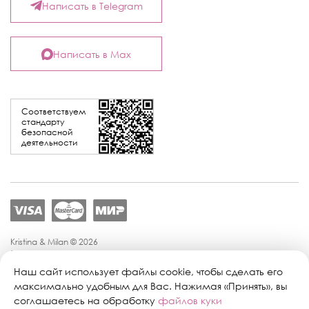
Написать в Telegram
Написать в Max
Соответствуем
стандарту
безопасной
деятельности
Kristina & Milan © 2026
Политика конфиденциальности
Согласие на обработку персональных данных
Наш сайт использует файлы cookie, чтобы сделать его
Политика обработки персональных данных
максимально удобным для Вас. Нажимая «Принять», вы
Публичная оферта
соглашаетесь на обработку
файлов куки
Персональные настройки файлов cookie