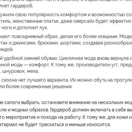
лнят гардероб.
лужили свою популярность комфортом и возможностью соч
иль, женственные платья, даже оверсайз будет эффектно 
ноги и дополнит лук.
ают повседневный образ, делая его более изящным. Мод
, так и джинсами, брюками, шортами, создавая разнообраз
еждой.
ой удобной зимней обувью. Цикличная мода вновь вернула и
ной моды — комфорт. К тому же, производители угг, пре
, шнуровок, меха.
 сезона нет лучшего варианта. Их можно обуть на прогулк
ли более современные решения.
е сапоги выбрать, остановите внимание на нескольких мод
сле и модных образов. Гардероб должен включать в себя в
о мероприятия и похода на работу. К тому же, для кожи н
атериал не будет трескаться и меньше износится.