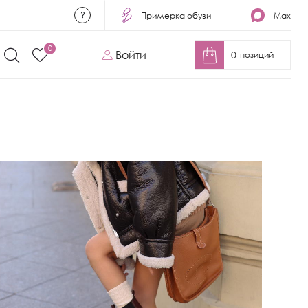
Примерка обуви
Max
0
Войти
0
позиций