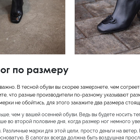
ог по размеру
важно. В тесной обуви вы скорее замерзнете, чем согрее
ите, что разные производители по-разному указывают раз
имерки не обойтись, для этого закажите два размера стоящ
ше, чем у вашей осенней обуви. Ведь вы будете носить теп
ше во второй половине дня, когда размер ног немного уве
 Различные марки для этой цели, просто деньги на ветер. 
есноватую. В сапогах всегда должна быть воздушная просл