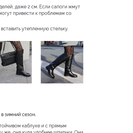
елей, даже 2 см. Если сапоги жмут
 могут привести к проблемам со
вставить утепленную стельку.
в зимний сезон.
тойчивом каблуке и с прямым
у же, она куда удобнее шпильки. Они