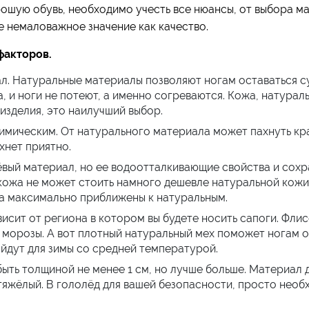
ошую обувь, необходимо учесть все нюансы, от выбора ма
е немаловажное значение как качество.
факторов.
л. Натуральные материалы позволяют ногам оставаться су
, и ноги не потеют, а именно согреваются. Кожа, натурал
изделия, это наилучший выбор.
химическим. От натурального материала может пахнуть кра
хнет приятно.
ёвый материал, но ее водоотталкивающие свойства и сохра
кожа не может стоить намного дешевле натуральной кожи
ва максимально приближены к натуральным.
исит от региона в котором вы будете носить сапоги. Флис
 морозы. А вот плотный натуральный мех поможет ногам о
йдут для зимы со средней температурой.
ыть толщиной не менее 1 см, но лучше больше. Материал
тяжёлый. В гололёд для вашей безопасности, просто необ