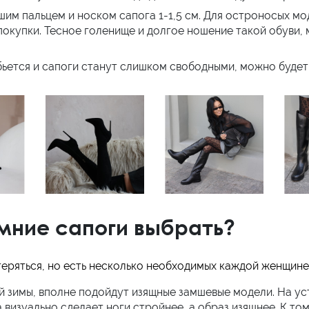
им пальцем и носком сапога 1-1,5 см. Для остроносых мод
х покупки. Тесное голенище и долгое ношение такой обуви,
ьется и сапоги станут слишком свободными, можно будет 
мние сапоги выбрать?
ряться, но есть несколько необходимых каждой женщине 
й зимы, вполне подойдут изящные замшевые модели. На ус
 визуально сделает ноги стройнее, а образ изящнее. К том