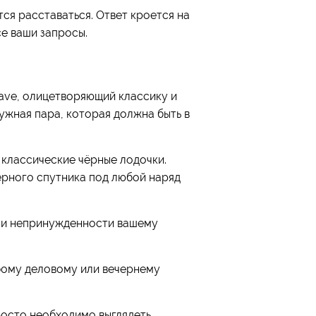
тся расставаться. Ответ кроется на
се ваши запросы.
have, олицетворяющий классику и
ужная пара, которая должна быть в
 классические чёрные лодочки.
верного спутника под любой наряд
ти и непринужденности вашему
юбому деловому или вечернему
просто необходимо выглядеть