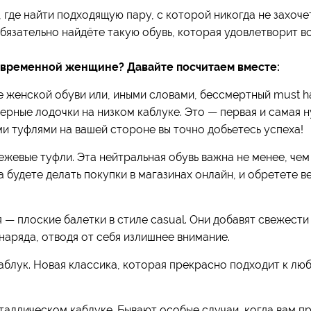
 где найти подходящую пару, с которой никогда не захоче
обязательно найдёте такую обувь, которая удовлетворит в
овременной женщине? Давайте посчитаем вместе:
ре женской обуви или, иными словами, бессмертный must 
рные лодочки на низком каблуке. Это — первая и самая н
и туфлями на вашей стороне вы точно добьетесь успеха!
ежевые туфли. Эта нейтральная обувь важна не менее, чем
да будете делать покупки в магазинах онлайн, и обретете 
я — плоские балетки в стиле casual. Они добавят свежес
наряда, отводя от себя излишнее внимание.
каблук. Новая классика, которая прекрасно подходит к л
металлическом каблуке. Бывают особые случаи, когда вам 