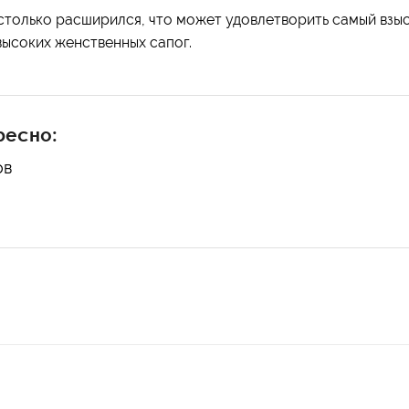
столько расширился, что может удовлетворить самый взыс
высоких женственных сапог.
ресно:
ов