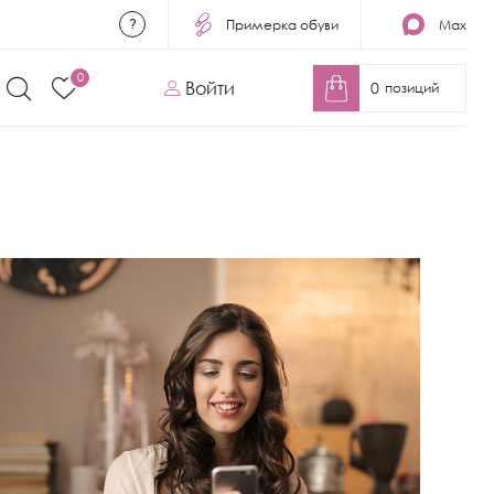
Примерка обуви
Max
0
Войти
0
позиций