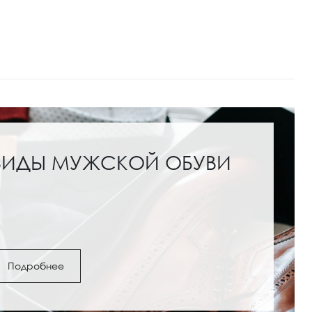
ВИДЫ МУЖСКОЙ ОБУВИ
Подробнее
ги и полусапожки: с
Обувь под женские шо
как выбрать