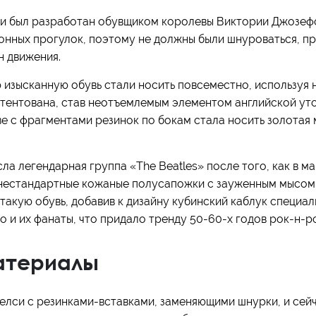
си был разработан обувщиком королевы Виктории Джозеф
конных прогулок, поэтому не должны были шнуроваться, пр
н движения.
изысканную обувь стали носить повсеместно, используя н
тентована, став неотъемлемым элементом английской уто
е с фрагментами резинок по бокам стала носить золотая
сла легендарная группа «The Beatles» после того, как в м
нестандартные кожаные полусапожки с зауженным мысом. 
 такую обувь, добавив к дизайну кубинский каблук специа
но и их фанаты, что придало тренду 50-60-х годов рок-н-р
атериалы
челси с резинками-вставками, заменяющими шнурки, и сейч