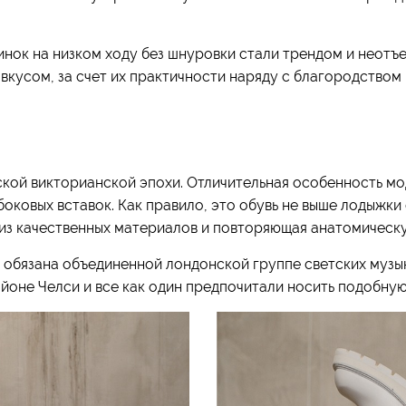
нок на низком ходу без шнуровки стали трендом и неотъ
вкусом, за счет их практичности наряду с благородством 
ской викторианской эпохи. Отличительная особенность мо
боковых вставок. Как правило, это обувь не выше лодыжки
 из качественных материалов и повторяющая анатомическ
 обязана объединенной лондонской группе светских музык
йоне Челси и все как один предпочитали носить подобную