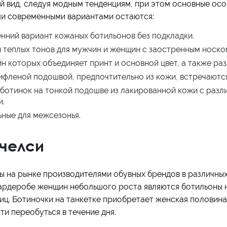
 вид, следуя модным тенденциям, при этом основные осо
и современными вариантами остаются:
нний вариант кожаных ботильонов без подкладки.
теплых тонов для мужчин и женщин с заостренным носко
 которых объединяет принт и основной цвет, а также ра
ифленой подошвой, предпочтительно из кожи, встречаютс
ботинок на тонкой подошве из лакированной кожи с разл
и.
ьные для межсезонья.
челси
 на рынке производителями обувных брендов в различных
гардеробе женщин небольшого роста являются ботильоны 
иц. Ботиночки на танкетке приобретает женская половин
и переобуться в течение дня.