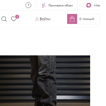
Примерка обуви
Max
0
Войти
0
позиций