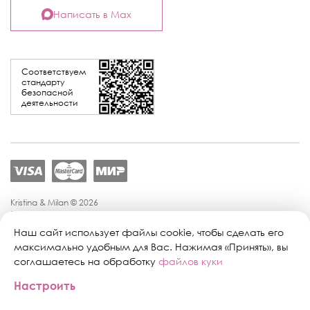
Написать в Max
Соответствуем
стандарту
безопасной
деятельности
Kristina & Milan © 2026
Политика конфиденциальности
Согласие на обработку персональных данных
Наш сайт использует файлы cookie, чтобы сделать его
Политика обработки персональных данных
максимально удобным для Вас. Нажимая «Принять», вы
Публичная оферта
соглашаетесь на обработку
файлов куки
Персональные настройки файлов cookie
Настроить
Поддержка сайта:
Промиком