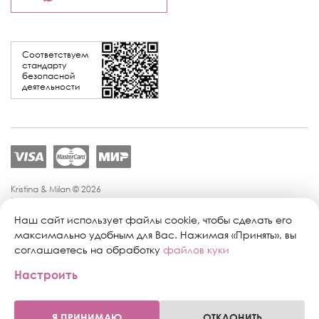
Соответствуем
стандарту
безопасной
деятельности
Kristina & Milan © 2026
Политика конфиденциальности
Согласие на обработку персональных данных
Наш сайт использует файлы cookie, чтобы сделать его
Политика обработки персональных данных
максимально удобным для Вас. Нажимая «Принять», вы
Публичная оферта
соглашаетесь на обработку
файлов куки
Персональные настройки файлов cookie
Настроить
Поддержка сайта:
Промиком
Я ПРИНИМАЮ
ОТКЛОНИТЬ
0
0