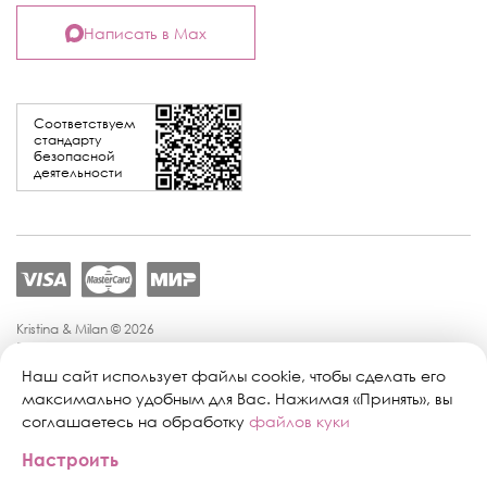
Написать в Max
Соответствуем
стандарту
безопасной
деятельности
Kristina & Milan © 2026
Политика конфиденциальности
Согласие на обработку персональных данных
Наш сайт использует файлы cookie, чтобы сделать его
Политика обработки персональных данных
максимально удобным для Вас. Нажимая «Принять», вы
Публичная оферта
соглашаетесь на обработку
файлов куки
Персональные настройки файлов cookie
Настроить
Поддержка сайта:
Промиком