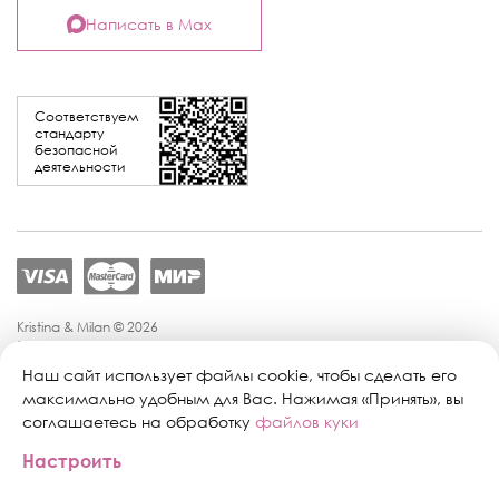
Написать в Max
Соответствуем
стандарту
безопасной
деятельности
Kristina & Milan © 2026
Политика конфиденциальности
Согласие на обработку персональных данных
Наш сайт использует файлы cookie, чтобы сделать его
Политика обработки персональных данных
максимально удобным для Вас. Нажимая «Принять», вы
Публичная оферта
соглашаетесь на обработку
файлов куки
Персональные настройки файлов cookie
Настроить
Поддержка сайта:
Промиком