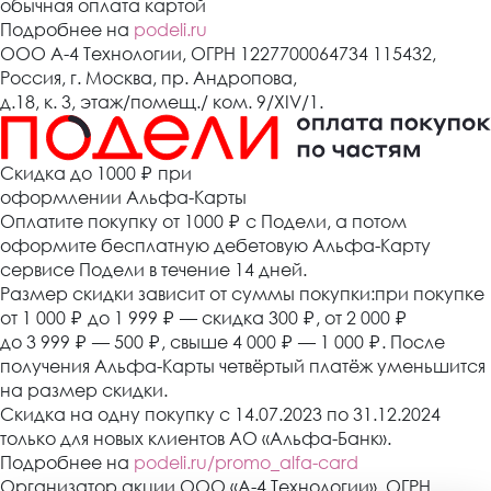
обычная оплата картой
Подробнее на
podeli.ru
ООО А-4 Технологии, ОГРН 1227700064734 115432,
Россия, г. Москва, пр. Андропова,
д.18, к. 3, этаж/помещ./ ком. 9/XIV/1.
Cкидка до 1000 ₽
при
оформлении Альфа-Карты
Оплатите покупку от 1000
₽
с Подели, а потом
оформите бесплатную дебетовую Альфа-Карту
сервисе Подели в течение 14 дней.
Размер скидки зависит от суммы покупки:при покупке
от 1 000
₽
до 1 999
₽
— скидка 300
₽
, от 2 000
₽
до 3 999
₽
— 500
₽
, свыше 4 000
₽
— 1 000
₽
. После
получения Альфа-Карты четвёртый платёж уменьшится
на размер скидки.
Скидка на одну покупку с 14.07.2023 по 31.12.2024
только для новых клиентов АО «Альфа-Банк».
Подробнее на
podeli.ru/promo_alfa-card
Организатор акции ООО «А-4 Технологии», ОГРН