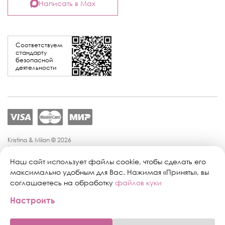
Написать в Max
Соответствуем
стандарту
безопасной
деятельности
Kristina & Milan © 2026
Политика конфиденциальности
Согласие на обработку персональных данных
Наш сайт использует файлы cookie, чтобы сделать его
Политика обработки персональных данных
максимально удобным для Вас. Нажимая «Принять», вы
Публичная оферта
соглашаетесь на обработку
файлов куки
Персональные настройки файлов cookie
Настроить
Поддержка сайта:
Промиком