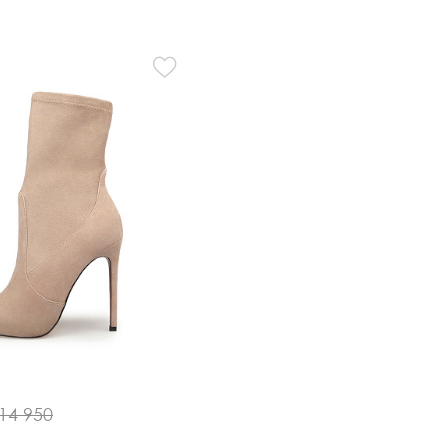
Кроссовки
Мюли
Полусапоги
14 950