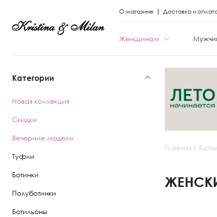
О магазине
Доставка и оплат
Женщинам
Мужчи
Категории
КАТЕГОРИИ
КАТЕГОРИИ
Новая коллекция
Весь каталог
Весь каталог
Скидки
Новая коллекци
Новая коллекци
Вечерние модели
Главная
Ката
Скидки
Скидки
Туфли
Вечерние моде
Вечерние моде
Ботинки
ЖЕНСКИ
Полуботинки
Туфли
Ботинки
Ботильоны
Ботинки
Полуботинки