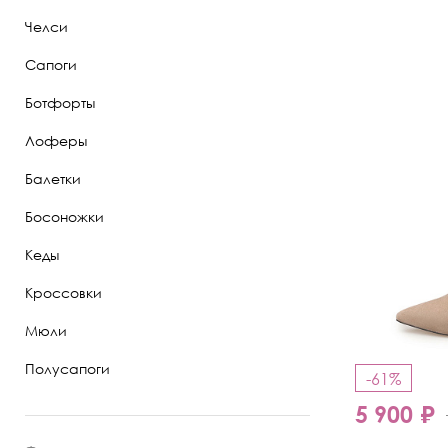
Челси
Полуботинки
Сапоги
Ботильоны
Ботфорты
Челси
Лоферы
Балетки
Босоножки
Кеды
Кроссовки
Мюли
Полусапоги
-61%
5 900 ₽