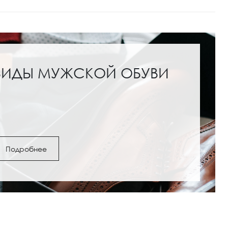
ВИДЫ МУЖСКОЙ ОБУВИ
Подробнее
ги и полусапожки: с
Обувь под женские шо
как выбрать