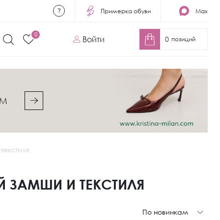
Примерка обуви
Max
0
Войти
0
позиций
&M
текстиля
 ЗАМШИ И ТЕКСТИЛЯ
По новинкам