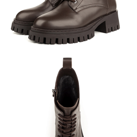
Кроссовки
Мюли
Полусапоги