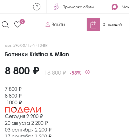
Примерка обуви
Max
0
Войти
0
позиций
арт. 590X-0715-N410-BR
Ботинки Kristina & Milan
8 800 ₽
18 800 ₽
-53%
7 800 ₽
8 800 ₽
-1000 ₽
Сегодня
2 200 ₽
20 августа
2 200 ₽
03 сентября
2 200 ₽
17 сентября
1 200 ₽