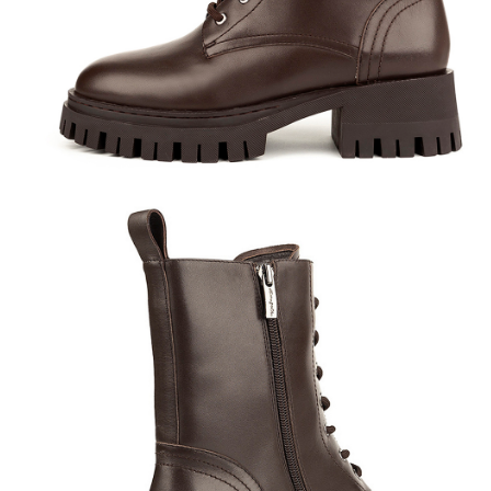
Полуботинки
Ботильоны
Челси