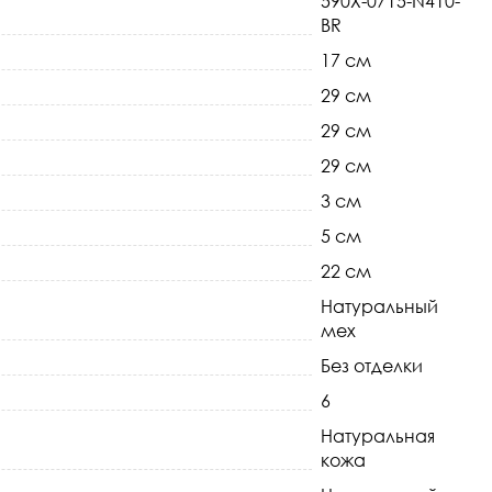
590X-0715-N410-
BR
17 см
29 см
29 см
29 см
3 см
5 см
22 см
Натуральный
мех
Без отделки
6
Натуральная
кожа