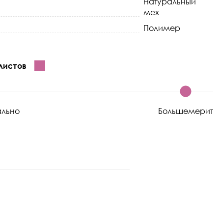
Натуральный
мех
Полимер
листов
ально
Большемерит