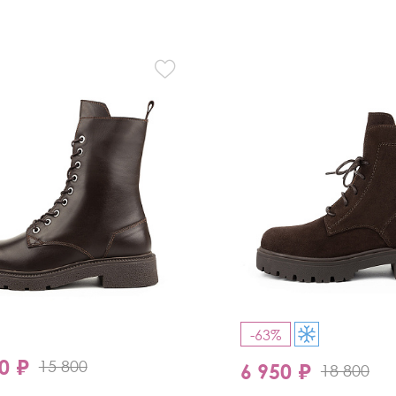
-63%
0 ₽
15 800
6 950 ₽
18 800