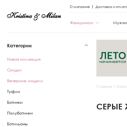
О магазине
Доставка и оплат
Женщинам
Мужчи
Категории
КАТЕГОРИИ
КАТЕГОРИИ
Новая коллекция
Весь каталог
Весь каталог
Скидки
Новая коллекци
Новая коллекци
Вечерние модели
Главная
Ката
Скидки
Скидки
Туфли
Вечерние моде
Вечерние моде
Ботинки
СЕРЫЕ 
Полуботинки
Туфли
Ботинки
Ботильоны
Ботинки
Полуботинки