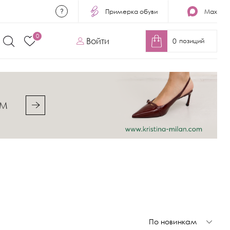
Примерка обуви
Max
0
Войти
0
позиций
&M
По новинкам