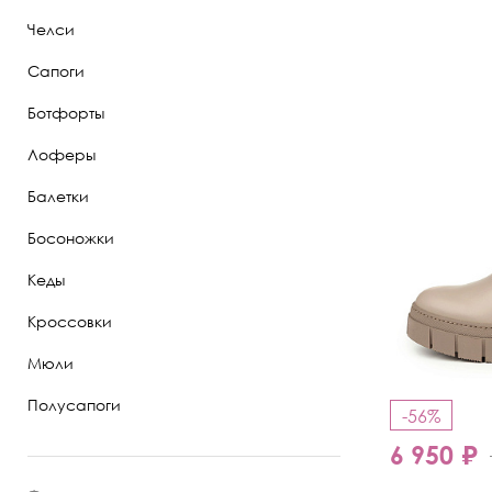
Челси
Полуботинки
Сапоги
Ботильоны
Ботфорты
Челси
Лоферы
Балетки
Босоножки
Кеды
Кроссовки
Мюли
Полусапоги
-56%
6 950 ₽