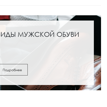
ВИДЫ МУЖСКОЙ ОБУВИ
Подробнее
ги и полусапожки: с
Обувь под женские шо
как выбрать