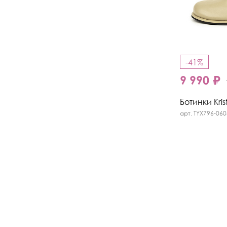
-41%
9 990 ₽
Ботинки Kris
арт. TYX796-06