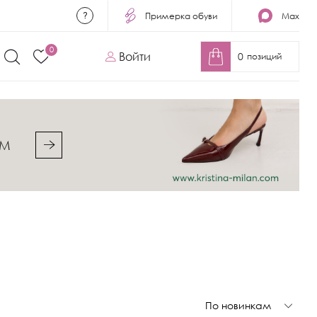
Примерка обуви
Max
0
Войти
0
позиций
&M
По новинкам