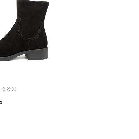
15 800
s