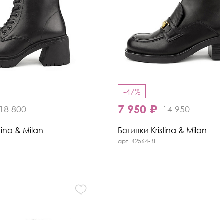
-47%
7 950 ₽
18 800
14 950
tina & Milan
Ботинки Kristina & Milan
арт. 42564-BL