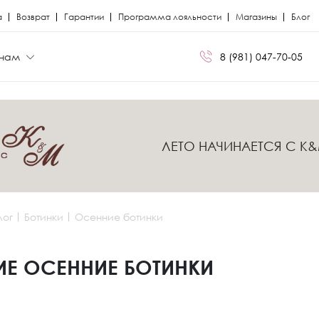
а
Возврат
Гарантии
Программа лояльности
Магазины
Блог
нам
8 (981) 047-70-05
БРЕНДЫ
БРЕНДЫ
ЛЕТО НАЧИНАЕТСЯ С K
Сапоги
Кроссовки
Miris
Miris
я
я
Ботфорты
Кеды
Kristina Milan
Kristina Milan
лог
Ботинки
Осенние ботинки
Лоферы
Лоферы
ли
ли
Балетки
Мокасины
Е ОСЕННИЕ БОТИНКИ
Босоножки
Челси
Кеды
Сандалии