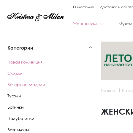
О магазине
Доставка и оплат
Женщинам
Мужчи
Категории
КАТЕГОРИИ
КАТЕГОРИИ
Новая коллекция
Весь каталог
Весь каталог
Скидки
Новая коллекци
Новая коллекци
Вечерние модели
Главная
Ката
Скидки
Скидки
Туфли
Вечерние моде
Вечерние моде
Ботинки
ЖЕНСКИ
Полуботинки
Туфли
Ботинки
Ботильоны
Ботинки
Полуботинки