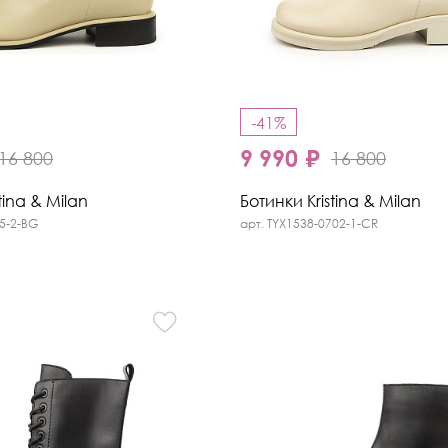
-41%
9 990 ₽
16 800
16 800
tina & Milan
Ботинки Kristina & Milan
05-2-BG
арт. TYX1538-0702-1-CR