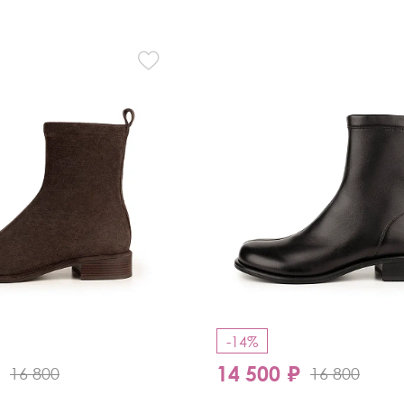
Кроссовки
Мюли
Полусапоги
-14%
₽
14 500 ₽
16 800
16 800