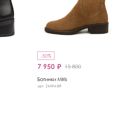
-50%
7 950 ₽
15 800
Ботинки Miris
арт. 24494-BR