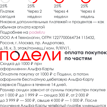
25%
25%
25%
25%
Платеж
Через 2
Через 4
Через 6
сегодня
недели
недели
недель
Никаких дополнительных платежей и процентов — как
обычная оплата картой
Подробнее на
podeli.ru
ООО А-4 Технологии, ОГРН 1227700064734 115432,
Россия, г. Москва, пр. Андропова,
д.18, к. 3, этаж/помещ./ ком. 9/XIV/1.
Cкидка до 1000 ₽
при
оформлении Альфа-Карты
Оплатите покупку от 1000
₽
с Подели, а потом
оформите бесплатную дебетовую Альфа-Карту
сервисе Подели в течение 14 дней.
Размер скидки зависит от суммы покупки:при покупке
от 1 000
₽
до 1 999
₽
— скидка 300
₽
, от 2 000
₽
до 3 999
₽
— 500
₽
, свыше 4 000
₽
— 1 000
₽
. После
получения Альфа-Карты четвёртый платёж уменьшится