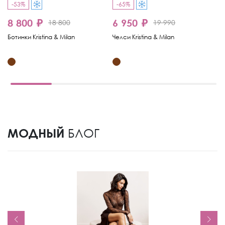
-53%
-65%
-
8 800 ₽
6 950 ₽
8
18 800
19 990
Ботинки Kristina & Milan
Челси Kristina & Milan
Че
МОДНЫЙ
БЛОГ