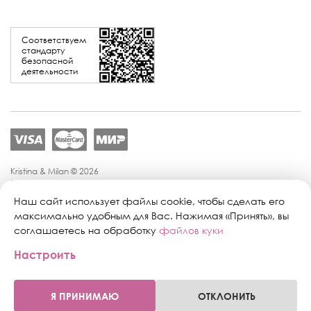
Соответствуем
стандарту
безопасной
деятельности
Kristina & Milan © 2026
Политика конфиденциальности
Согласие на обработку персональных данных
Наш сайт использует файлы cookie, чтобы сделать его
Политика обработки персональных данных
максимально удобным для Вас. Нажимая «Принять», вы
Публичная оферта
соглашаетесь на обработку
файлов куки
Персональные настройки файлов cookie
Настроить
Поддержка сайта:
Промиком
Я ПРИНИМАЮ
ОТКЛОНИТЬ
0
0