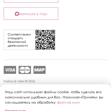
Написать в Max
Соответствуем
стандарту
безопасной
деятельности
Kristina & Milan © 2026
Политика конфиденциальности
Согласие на обработку персональных данных
Наш сайт использует файлы cookie, чтобы сделать его
Политика обработки персональных данных
максимально удобным для Вас. Нажимая «Принять», вы
Публичная оферта
соглашаетесь на обработку
файлов куки
Персональные настройки файлов cookie