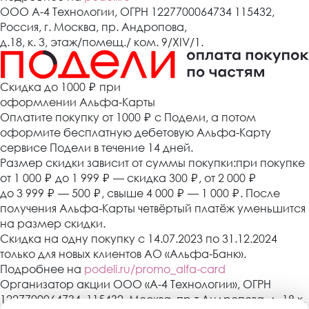
ООО А-4 Технологии, ОГРН 1227700064734 115432,
Россия, г. Москва, пр. Андропова,
д.18, к. 3, этаж/помещ./ ком. 9/XIV/1.
Cкидка до 1000 ₽
при
оформлении Альфа-Карты
Оплатите покупку от 1000
₽
с Подели, а потом
оформите бесплатную дебетовую Альфа-Карту
сервисе Подели в течение 14 дней.
Размер скидки зависит от суммы покупки:при покупке
от 1 000
₽
до 1 999
₽
— скидка 300
₽
, от 2 000
₽
до 3 999
₽
— 500
₽
, свыше 4 000
₽
— 1 000
₽
. После
получения Альфа-Карты четвёртый платёж уменьшится
на размер скидки.
Скидка на одну покупку с 14.07.2023 по 31.12.2024
только для новых клиентов АО «Альфа-Банк».
Подробнее на
podeli.ru/promo_alfa-card
Организатор акции ООО «А-4 Технологии», ОГРН
1227700064734, 115432, Москва, пр-т Андропова, д. 18 к.