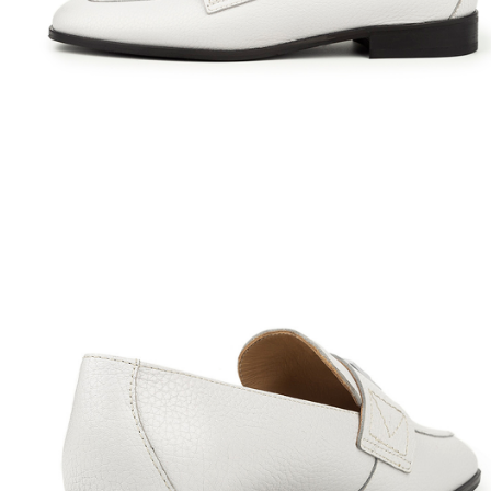
Полуботинки
Ботильоны
Челси