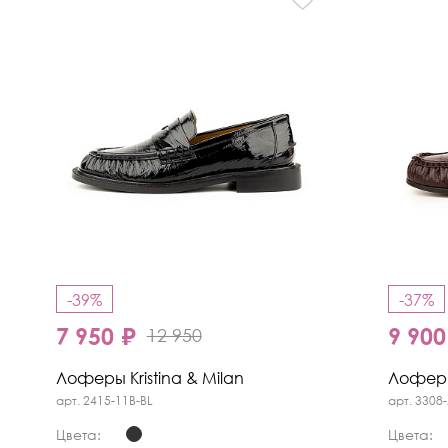
-39%
-37%
7 950 ₽
9 900
12 950
Лоферы Kristina & Milan
Лоферы 
арт. 2415-11B-BL
арт. 3308
Цвета:
Цвета: