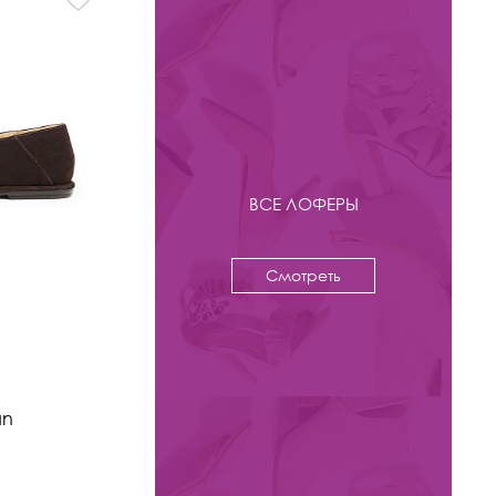
ВСЕ ЛОФЕРЫ
Смотреть
-31%
10 900 ₽
15 800
an
Лоферы Kristina & Milan
арт. 589S-3-2-BR
Цвета: