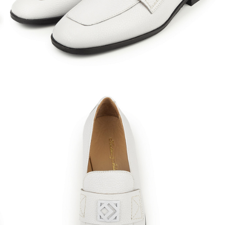
Кроссовки
Мюли
Полусапоги