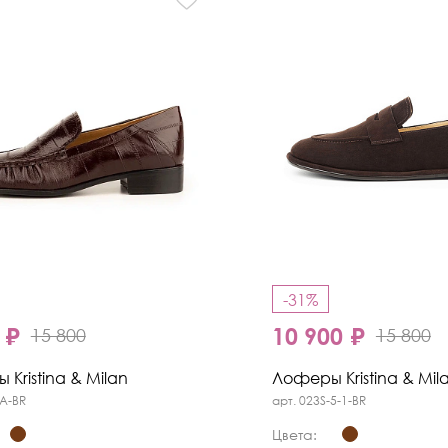
-31%
 ₽
10 900 ₽
15 800
15 800
Kristina & Milan
Лоферы Kristina & Mil
-A-BR
арт. 023S-5-1-BR
Цвета: