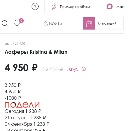
Примерка обуви
Max
0
Войти
0
позиций
арт. 721-GR
Лоферы Kristina & Milan
4 950 ₽
12 500 ₽
-60%
3 950 ₽
4 950 ₽
-1000 ₽
Сегодня
1 238 ₽
21 августа
1 238 ₽
04 сентября
1 238 ₽
18 сентября
236 ₽