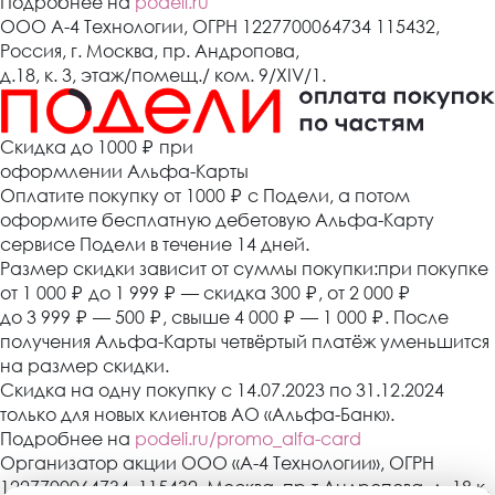
Подробнее на
podeli.ru
ООО А-4 Технологии, ОГРН 1227700064734 115432,
Россия, г. Москва, пр. Андропова,
д.18, к. 3, этаж/помещ./ ком. 9/XIV/1.
Cкидка до 1000 ₽
при
оформлении Альфа-Карты
Оплатите покупку от 1000
₽
с Подели, а потом
оформите бесплатную дебетовую Альфа-Карту
сервисе Подели в течение 14 дней.
Размер скидки зависит от суммы покупки:при покупке
от 1 000
₽
до 1 999
₽
— скидка 300
₽
, от 2 000
₽
до 3 999
₽
— 500
₽
, свыше 4 000
₽
— 1 000
₽
. После
получения Альфа-Карты четвёртый платёж уменьшится
на размер скидки.
Скидка на одну покупку с 14.07.2023 по 31.12.2024
только для новых клиентов АО «Альфа-Банк».
Подробнее на
podeli.ru/promo_alfa-card
Организатор акции ООО «А-4 Технологии», ОГРН
1227700064734, 115432, Москва, пр-т Андропова, д. 18 к.