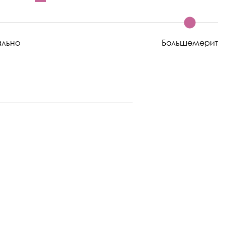
ально
Большемерит