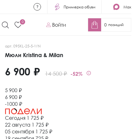
Примерка обуви
Max
0
Войти
0
позиций
арт. 095KL-25-5-WN
Мюли Kristina & Milan
6 900 ₽
14 500 ₽
-52%
5 900 ₽
6 900 ₽
-1000 ₽
Сегодня
1 725 ₽
22 августа
1 725 ₽
05 сентября
1 725 ₽
19 сентября
725 ₽