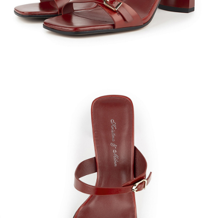
Кроссовки
Мюли
Полусапоги