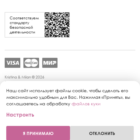
Соответствуем
стандарту
безопасной
деятельности
Kristina & Milan © 2026
Политика конфиденциальности
Согласие на обработку персональных данных
Наш сайт использует файлы cookie, чтобы сделать его
Политика обработки персональных данных
максимально удобным для Вас. Нажимая «Принять», вы
Публичная оферта
соглашаетесь на обработку
файлов куки
Персональные настройки файлов cookie
Настроить
Поддержка сайта:
Промиком
Я ПРИНИМАЮ
ОТКЛОНИТЬ
0
0