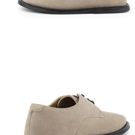
Полуботинки
Ботильоны
Челси