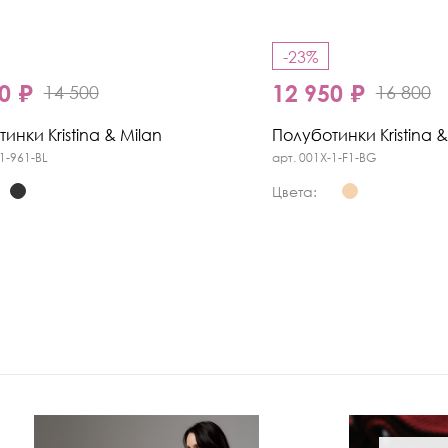
-23%
0 ₽
12 950 ₽
14 500
16 800
инки Kristina & Milan
Полуботинки Kristina &
1-961-BL
арт. 001X-1-F1-BG
Цвета: