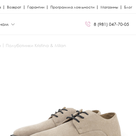
а
Возврат
Гарантии
Программа лояльности
Магазины
Блог
нам
8 (981) 047-70-05
е
Полуботинки Kristina & Milan
БРЕНДЫ
БРЕНДЫ
Сапоги
Кроссовки
Miris
Miris
я
я
Ботфорты
Кеды
Kristina Milan
Kristina Milan
Лоферы
Лоферы
ли
ли
Балетки
Мокасины
Босоножки
Челси
Кеды
Сандалии