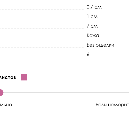
0.7 см
1 см
7 см
Кожа
Без отделки
6
листов
ально
Большемерит