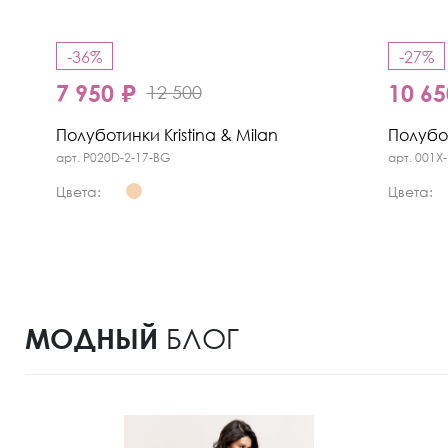
-36%
-27%
7 950 ₽
10 65
12 500
Полуботинки Kristina & Milan
Полубот
арт. P020D-2-17-BG
арт. 001X-
Цвета:
Цвета:
МОДНЫЙ
БЛОГ