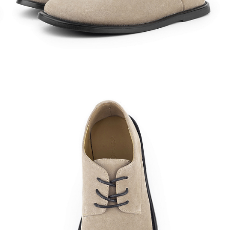
Кроссовки
Мюли
Полусапоги