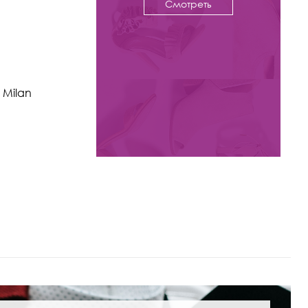
Смотреть
-23%
12 950 ₽
16 800
 Milan
Полуботинки Kristina & Milan
арт. 001X-1-348-GR
Цвета: