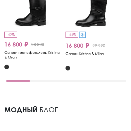
-42%
-44%
-
16 800 ₽
1
28 800
16 800 ₽
29 990
Сапоги трансформеры Kristina
Са
Сапоги Kristina & Milan
& Milan
МОДНЫЙ
БЛОГ