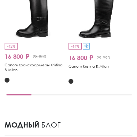
-42%
-44%
-
16 800 ₽
1
28 800
16 800 ₽
29 990
Сапоги трансформеры Kristina
Са
Сапоги Kristina & Milan
& Milan
МОДНЫЙ
БЛОГ