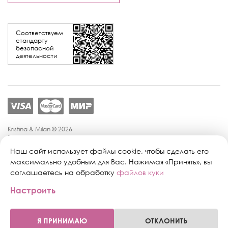
Соответствуем
стандарту
безопасной
деятельности
Kristina & Milan © 2026
Политика конфиденциальности
Согласие на обработку персональных данных
Наш сайт использует файлы cookie, чтобы сделать его
Политика обработки персональных данных
максимально удобным для Вас. Нажимая «Принять», вы
Публичная оферта
соглашаетесь на обработку
файлов куки
Персональные настройки файлов cookie
Настроить
Поддержка сайта:
Промиком
Я ПРИНИМАЮ
ОТКЛОНИТЬ
0
0