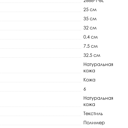
2688-1-BL
25 см
35 см
32 см
0.4 см
7.5 см
32.5 см
Натуральная
кожа
Кожа
6
Натуральная
кожа
Текстиль
Полимер