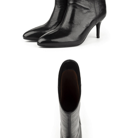
Кроссовки
Мюли
Полусапоги