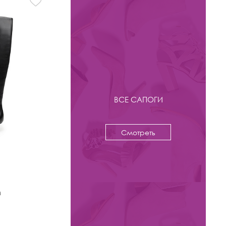
ВСЕ САПОГИ
Смотреть
-44%
16 800 ₽
29 990
n
Сапоги Kristina & Milan
арт. 885H-1613BM-N410-BR
Цвета: