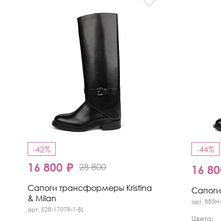
-42%
-44%
16 800 ₽
28 800
16 80
Сапоги трансформеры Kristina
Сапоги 
& Milan
арт. 885H
арт. 528-1707R-1-BL
Цвета: