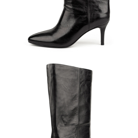
Полуботинки
Ботильоны
Челси