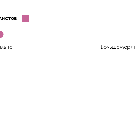
листов
ально
Большемерит