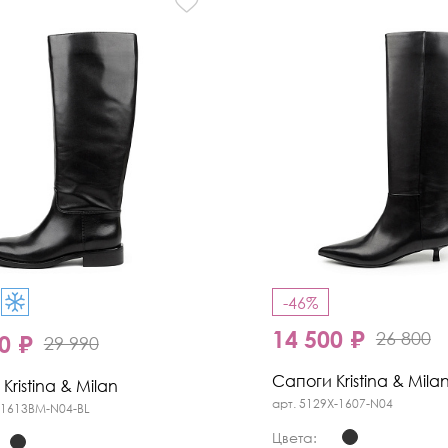
-46%
14 500 ₽
26 800
0 ₽
29 990
Сапоги Kristina & Mila
Kristina & Milan
арт. 5129X-1607-N04
-1613BM-N04-BL
Цвета: