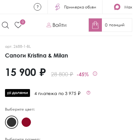
Примерка обуви
Max
0
Войти
0
позиций
арт. 2688-1-BL
Сапоги Kristina & Milan
15 900 ₽
28 800 ₽
-45%
4 платежа по 3 975 ₽
Выберите цвет:
Выберите размер: